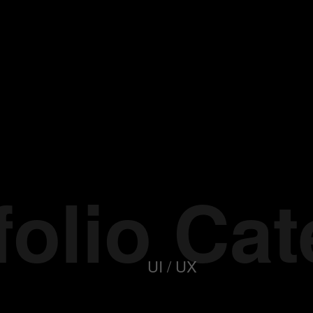
folio Ca
UI / UX